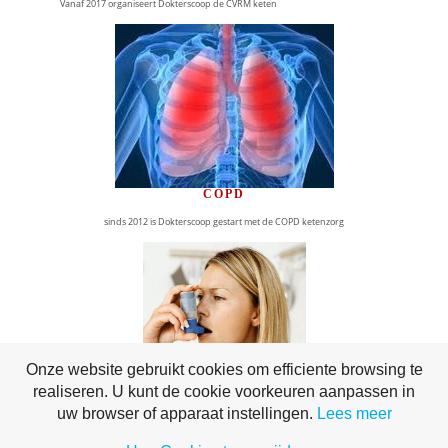
Vanaf 2017 organiseert Dokterscoop de CVRM keten
COPD
sinds 2012 is Dokterscoop gestart met de COPD ketenzorg
Onze website gebruikt cookies om efficiente browsing te
realiseren. U kunt de cookie voorkeuren aanpassen in
uw browser of apparaat instellingen.
ASTMA
Lees meer
sinds 2015 is Dokterscoop gestart met de ASTMA ketenzorg