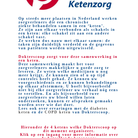
Op steeds meer plaatsen in Nederland werken
zorgverleners die een chronische
ziekte behandelen samen in een ‘keten’.
Ze zijn aan elkaar verbonden als schakels in
een keten: elke schakel zit aan een andere
schakel vast.
Ze werken dus nauw met elkaar samen: de
taken zijn duidelijk verdeeld en de gegevens
van patiënten worden uitgewisseld.
Dokterscoop zorgt voor deze samenwerking in
een keten.
Deze samenwerking maakt het voor
zorgverleners makkelijker u goede zorg te
leveren. Ze weten welke medicijnen u nog
meer krijgt. Ze kunnen zien of u op tijd
controles heeft gehad. Ze kennen uw
voorgeschiedenis en ze kunnen behandelingen
op elkaar afstemmen. U hoeft bijvoorbeeld
niet bij elke zorgverlener uw verhaal nóg eens
te vertellen. En als bijvoorbeeld twee
zorgverleners uw bloed willen laten
onderzoeken, kunnen er afspraken gemaakt
worden over wie dat doet.
Lees ook over ervaringen met de
diabetes
keten
en de
COPD keten
van Dokterscoop.
Hieronder de 4 ketens welke Dokterscoop op
dit moment organiseert.
Klik op een ingang voor meer informatie over