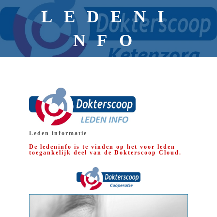
LEDENI
NFO
Leden informatie
De ledeninfo is te vinden op het voor leden
toegankelijk deel van de Dokterscoop
Cloud
.